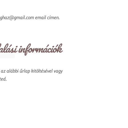
ndeghaz@gmail.com email címen.
lási információk
 az alábbi űrlap kitöltésével vagy
ted.
éjszakát fizetsz és a harmadik éjszakát
kciót szeretnéd, abban az esetben a
kifejezést írd be kérlek!