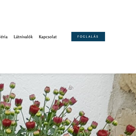
éria
Látnivalók
Kapcsolat
FOGLALÁS