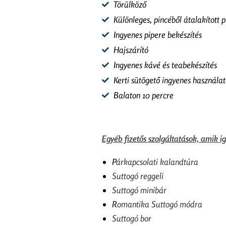
Törülköző
Különleges, pincéből átalakított 
Ingyenes pipere bekészítés
Hajszárító
Ingyenes kávé és teabekészítés
Kerti sütögető ingyenes használat
Balaton 10 percre
Egyéb fizetős szolgáltatások, amik i
P
árkapcsolati kalandtúra
Suttogó reggeli
Suttogó minibár
R
omantika Suttogó módra
Suttogó bor