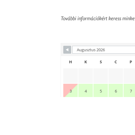
További információkért keress mink
Skip Booking Form
H
K
S
C
P
3
4
5
6
7
10
11
12
13
14
17
18
19
20
21