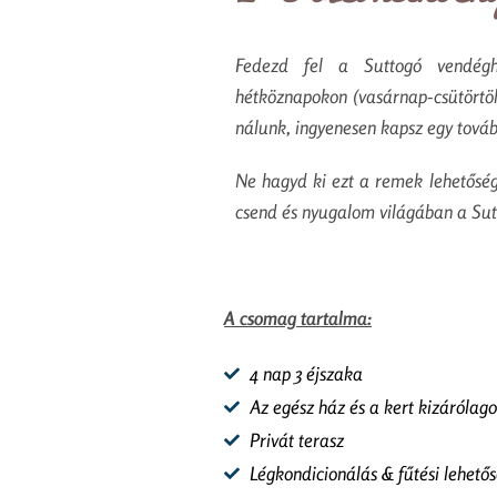
Fedezd fel a Suttogó vendégh
hétköznapokon (vasárnap-csütörtök
nálunk, ingyenesen kapsz egy továb
Ne hagyd ki ezt a remek lehetősége
csend és nyugalom világában a Su
A csomag tartalma:
4 nap 3 éjszaka
Az egész ház és a kert kizárólago
Privát terasz
Légkondicionálás & fűtési lehető