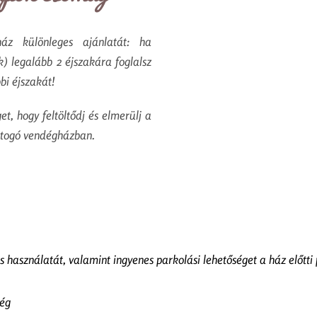
áz különleges ajánlatát: ha
) legalább 2 éjszakára foglalsz
bi éjszakát!
t, hogy feltöltődj és elmerülj a
ttogó vendégházban.
s használatát, valamint ingyenes parkolási lehetőséget a ház előtti
ség