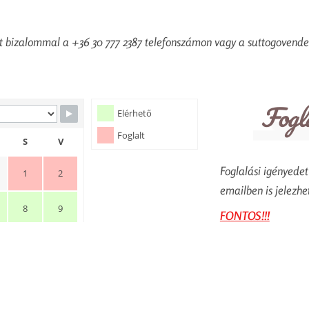
et bizalommal a +36 30 777 2387 telefonszámon vagy a suttogove
Fogla
Elérhető
Foglalt
S
V
Foglalási igényedet
1
2
emailben is jelezhe
8
9
FONTOS!!!
15
16
Amennyiben a „két 
ajándékba kapod” a
22
23
megjegyzésbe a 2=3 