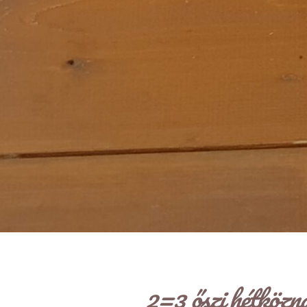
2=3 őszi hétközn