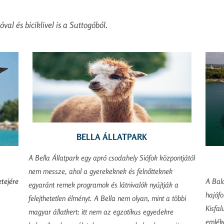
val és biciklivel is a Suttogóból.
BELLA ÁLLATPARK
A Bella Állatpark egy apró csodahely Siófok központjától
nem messze, ahol a gyerekeknek és felnőtteknek
A Bala
etejére
egyaránt remek programok és látnivalók nyújtják a
hajófo
felejthetetlen élményt. A Bella nem olyan, mint a többi
Kisfal
magyar állatkert: itt nem az egzotikus egyedekre
emlék