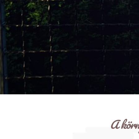
A körn