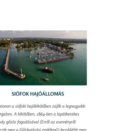
SIÓFOK HAJÓÁLLOMÁS
tonon a siófoki hajókikötőben zajlik a legnagyobb
rgalom. A kikötőben, 1864-ben a lapátkerekes
udy gőzös fogadásával (Erről az eseményről
ezik meg a Gőzhajózási emlékmű) kezdődött meg