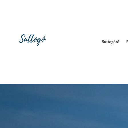
Suttogóról