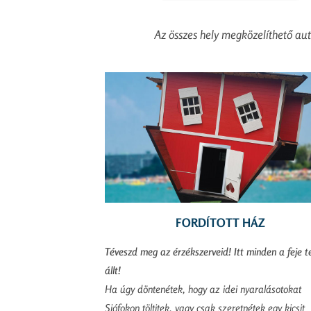
Az összes hely megközelíthető autó
FORDÍTOTT HÁZ
Téveszd meg az érzékszerveid! Itt minden a feje t
állt!
Ha úgy döntenétek, hogy az idei nyaralásotokat
Siófokon töltitek, vagy csak szeretnétek egy kicsit