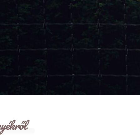
yékről