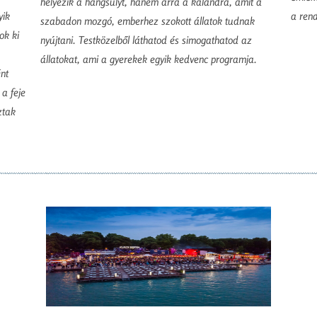
helyezik a hangsúlyt, hanem arra a kalandra, amit a
a ren
yik
szabadon mozgó, emberhez szokott állatok tudnak
ok ki
nyújtani. Testközelből láthatod és simogathatod az
állatokat, ami a gyerekek egyik kedvenc programja.
ént
a feje
ztak