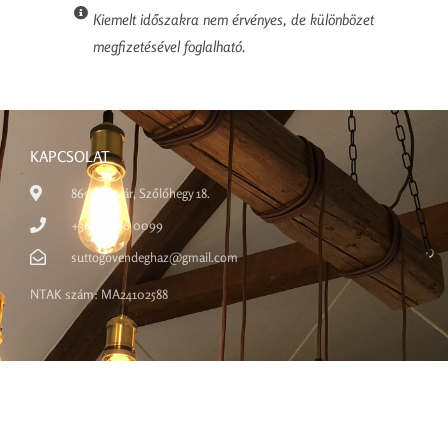
Kiemelt időszakra nem érvényes, de különbözet
megfizetésével foglalható.
KAPCSOLAT
8654 Ságvár, Szőlőhegy 18.
+36 70 886 0099
suttogovendeghaz@gmail.com
NTAK szám: MA24102588
INFORMÁCIÓ
Házirend