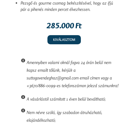
Pezsgő és gourme csomag bekészítésével, hogy az ifjú
pár a pihenés minden percet élvezhessen.
285.000 Ft
KIVÁLASZTOM
Amennyiben valami oknál fogva 24 órán belül nem
kapsz emailt tőlünk, kérjük a
suttogovendeghaz@gmail.com email címen vagy a
+3670/886-0099-es telefonszámon jelezd számunkra!
A vásárlástól számított 1 éven belül beváltható;
Nem névre szóló, így szabadon átruházható,
elajándékozható;